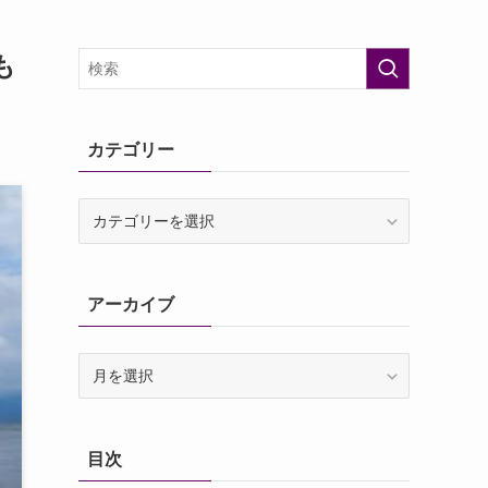
も
カテゴリー
カ
テ
ゴ
リ
アーカイブ
ー
ア
ー
カ
イ
目次
ブ