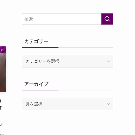
カテゴリー
ッカ
カ
テ
ゴ
リ
アーカイブ
ー
カ
ア
ー
方
カ
イ
な
ブ